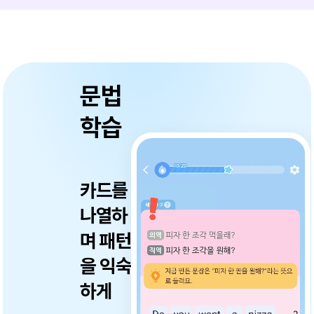
문법
학습
카드를
나열하
며
패턴
을 익숙
하게