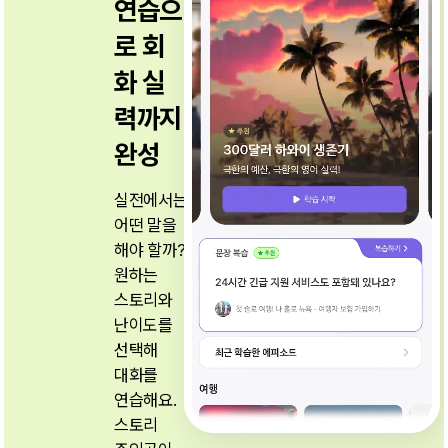
연습으
로
회
화 실
력까지
완성
실전에서는
어떤 말을
해야 할까?
원하는
스토리와
난이도를
선택해
대화를
연습해요.
스토리