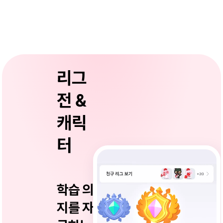
리그
전 &
캐릭
터
학습 의
지를 자