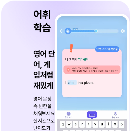
어휘
학습
영어 단
어, 게
임처럼
재밌게
영어 문장
속 빈칸을
채워보세요!
실시간으로
난이도가