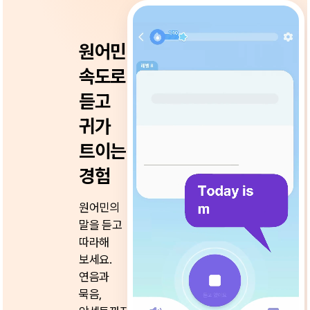
원어민
속도로
듣고
귀가
트이는
경험
원어민의
말을 듣고
따라해
보세요.
연음과
묵음,