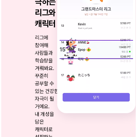
극하는
리그와
캐릭터
리그에
참여해
사람들과
학습량을
겨뤄봐요.
꾸준히
공부할 수
있는 건강한
자극이 될
거예요.
내 개성을
담은
캐릭터로