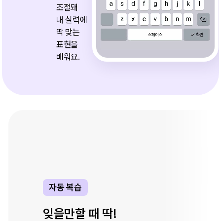
조절돼
내 실력에
딱 맞는
표현을
배워요.
오답노트
애매할 때도 틀렸을 때도