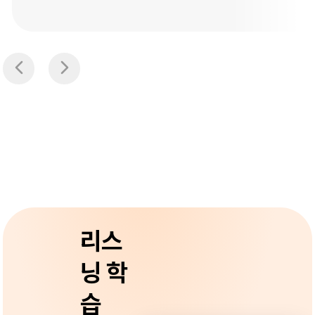
리스
닝 학
습