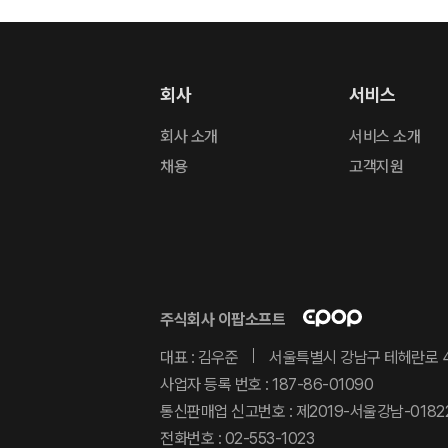
회사
서비스
회사 소개
서비스 소개
채용
고객지원
주식회사 이팝소프트
대표 : 김우준
서울특별시 강남구 테헤란로 4
사업자 등록 번호 : 187-86-01090
통신판매업 신고번호 : 제2019-서울강남-0182
전화번호 :
02-553-1023