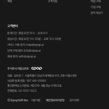
채용
고객지원
학원 구매
기업 구매
견적 계산기
고객센터
운영시간 : 평일 오전 10시 ~ 오후 4시
점심시간 : 평일 오전 11시 30분 ~ 오후 12시 30분
서비스 이용 문의: help@epop.ai
단체 구매 문의: b2b@epop.ai
제휴 문의: with@epop.ai
주식회사 이팝소프트
대표 : 김우준
서울특별시 강남구 테헤란로 415, 6층 이팝소프트
사업자 등록 번호 : 187-86-01090
통신판매업 신고번호 : 제2019-서울강남-01822호
전화번호 :
02-553-1023
ⓒ EpopSoft Inc.
이용약관
개인정보처리방침
공지사항