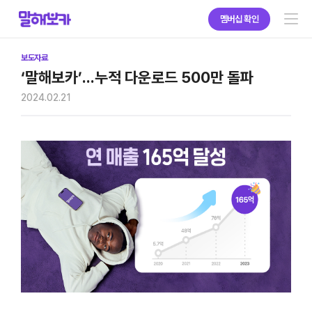
멤버십 확인
서비스 소개
보도자료
‘말해보카’...누적 다운로드 500만 돌파
2024.02.21
학교 · 학원 · 기업 구매
브랜드 소개