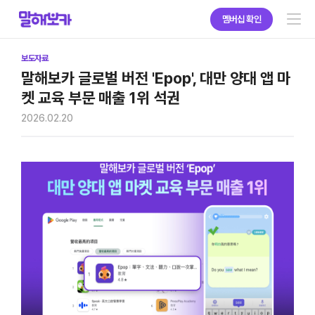
멤버십 확인
서비스 소개
보도자료
말해보카 글로벌 버전 'Epop', 대만 양대 앱 마
켓 교육 부문 매출 1위 석권
2026.02.20
학교 · 학원 · 기업 구매
브랜드 소개